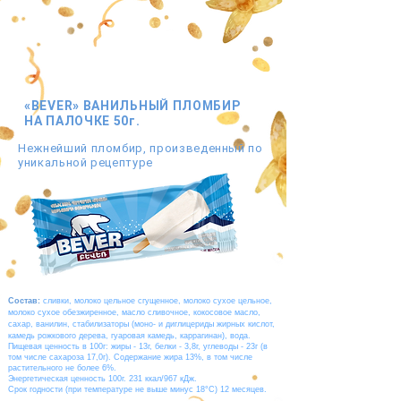
«BEVER»
ВАНИЛЬНЫЙ ПЛОМБИР
НА ПАЛОЧКЕ
50г.
Нежнейший пломбир, произведенный по
уникальной рецептуре
Состав:
сливки, молоко цельное сгущенное, молоко сухое цельное,
молоко сухое обезжиренное, масло сливочное, кокосовое масло,
сахар, ванилин, стабилизаторы (моно- и диглицериды жирных кислот,
камедь рожкового дерева, гуаровая камедь, каррагинан), вода.
Пищевая ценность в 100г: жиры - 13г, белки - 3,8г, углеводы - 23г (в
том числе сахароза 17,0г). Содержание жира 13%, в том числе
растительного не более 6%.
Энергетическая ценность 100г. 231 ккал/967 кДж.
Срок годности (при температуре не выше минус 18°C) 12 месяцев.